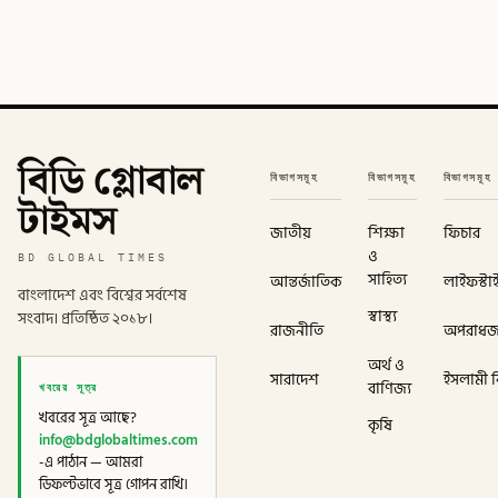
বিডি গ্লোবাল
বিভাগসমূহ
বিভাগসমূহ
বিভাগসমূহ
টাইমস
জাতীয়
শিক্ষা
ফিচার
ও
BD GLOBAL TIMES
সাহিত্য
আন্তর্জাতিক
লাইফস্টা
বাংলাদেশ এবং বিশ্বের সর্বশেষ
স্বাস্থ্য
সংবাদ। প্রতিষ্ঠিত ২০১৮।
রাজনীতি
অপরাধ
অর্থ ও
সারাদেশ
ইসলামী বি
খবরের সূত্র
বাণিজ্য
খবরের সূত্র আছে?
কৃষি
info@bdglobaltimes.com
-এ পাঠান — আমরা
ডিফল্টভাবে সূত্র গোপন রাখি।