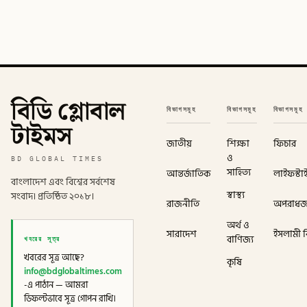
বিডি গ্লোবাল
বিভাগসমূহ
বিভাগসমূহ
বিভাগসমূহ
টাইমস
জাতীয়
শিক্ষা
ফিচার
ও
BD GLOBAL TIMES
সাহিত্য
আন্তর্জাতিক
লাইফস্টা
বাংলাদেশ এবং বিশ্বের সর্বশেষ
স্বাস্থ্য
সংবাদ। প্রতিষ্ঠিত ২০১৮।
রাজনীতি
অপরাধ
অর্থ ও
সারাদেশ
ইসলামী বি
খবরের সূত্র
বাণিজ্য
খবরের সূত্র আছে?
কৃষি
info@bdglobaltimes.com
-এ পাঠান — আমরা
ডিফল্টভাবে সূত্র গোপন রাখি।