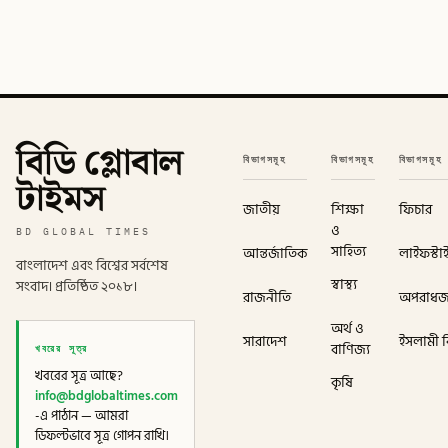
বিডি গ্লোবাল
বিভাগসমূহ
বিভাগসমূহ
বিভাগসমূহ
টাইমস
জাতীয়
শিক্ষা
ফিচার
ও
BD GLOBAL TIMES
সাহিত্য
আন্তর্জাতিক
লাইফস্টা
বাংলাদেশ এবং বিশ্বের সর্বশেষ
স্বাস্থ্য
সংবাদ। প্রতিষ্ঠিত ২০১৮।
রাজনীতি
অপরাধ
অর্থ ও
সারাদেশ
ইসলামী বি
খবরের সূত্র
বাণিজ্য
খবরের সূত্র আছে?
কৃষি
info@bdglobaltimes.com
-এ পাঠান — আমরা
ডিফল্টভাবে সূত্র গোপন রাখি।