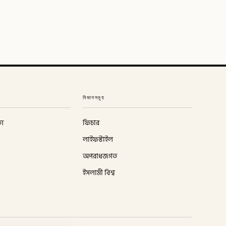
বিভাগসমূহ
্য
ফিচার
লাইফস্টাইল
অপরাধজগত
ইসলামী বিশ্ব