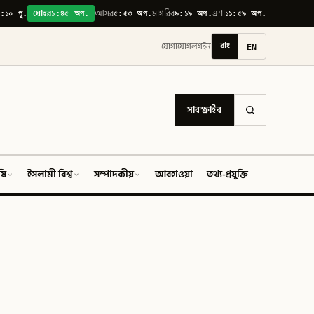
:১০ পূ.
১:৪৫ অপ.
৫:৫৩ অপ.
৯:১৯ অপ.
১১:৫৯ অপ.
যোহর
আসর
মাগরিব
এশা
বাং
EN
যোগাযোগ
লগইন
সাবস্ক্রাইব
ষি
ইসলামী বিশ্ব
সম্পাদকীয়
আবহাওয়া
তথ্য-প্রযুক্তি
ফিচার