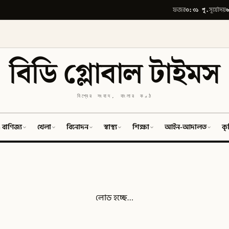
৩:৩১ পূ.
৬
ফজর
সূর্যোদয়
বিডি গ্লোবাল টাইমস
বিশ্বের সংবাদ, বাংলার কণ্ঠ
 বাণিজ্য
খেলা
বিনোদন
স্বাস্থ্য
শিক্ষা
আইন-আদালত
কৃ
লোড হচ্ছে…