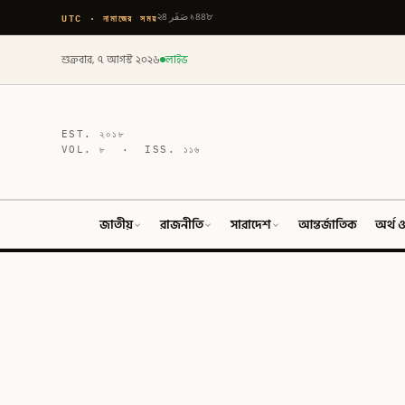
UTC · নামাজের সময়
২৪ صَفَر ১৪৪৮
শুক্রবার, ৭ আগস্ট ২০২৬
লাইভ
EST.
২০১৮
VOL.
৮
· ISS.
১১৬
জাতীয়
রাজনীতি
সারাদেশ
আন্তর্জাতিক
অর্থ ও