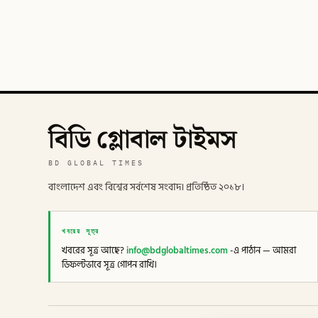
বিডি গ্লোবাল টাইমস
BD GLOBAL TIMES
বাংলাদেশ এবং বিশ্বের সর্বশেষ সংবাদ। প্রতিষ্ঠিত ২০১৮।
খবরের সূত্র
খবরের সূত্র আছে?
info@bdglobaltimes.com
-এ পাঠান — আমরা
ডিফল্টভাবে সূত্র গোপন রাখি।