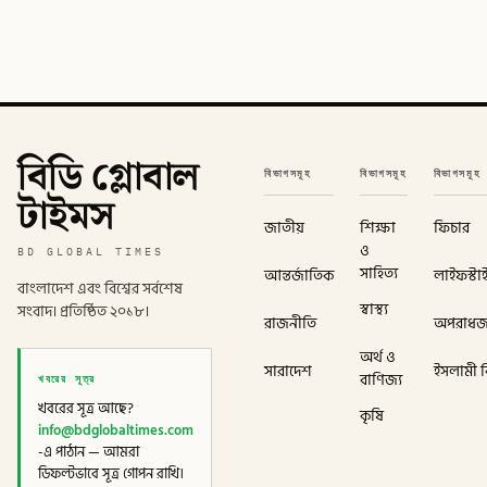
বিডি গ্লোবাল
বিভাগসমূহ
বিভাগসমূহ
বিভাগসমূহ
টাইমস
জাতীয়
শিক্ষা
ফিচার
ও
BD GLOBAL TIMES
সাহিত্য
আন্তর্জাতিক
লাইফস্টা
বাংলাদেশ এবং বিশ্বের সর্বশেষ
স্বাস্থ্য
সংবাদ। প্রতিষ্ঠিত ২০১৮।
রাজনীতি
অপরাধ
অর্থ ও
সারাদেশ
ইসলামী বি
খবরের সূত্র
বাণিজ্য
খবরের সূত্র আছে?
কৃষি
info@bdglobaltimes.com
-এ পাঠান — আমরা
ডিফল্টভাবে সূত্র গোপন রাখি।