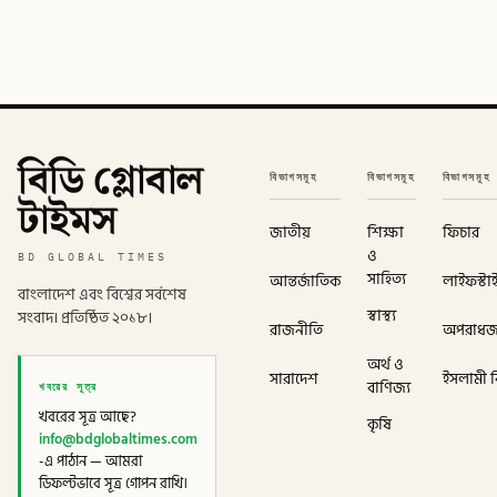
বিডি গ্লোবাল
বিভাগসমূহ
বিভাগসমূহ
বিভাগসমূহ
টাইমস
জাতীয়
শিক্ষা
ফিচার
ও
BD GLOBAL TIMES
সাহিত্য
আন্তর্জাতিক
লাইফস্টা
বাংলাদেশ এবং বিশ্বের সর্বশেষ
স্বাস্থ্য
সংবাদ। প্রতিষ্ঠিত ২০১৮।
রাজনীতি
অপরাধ
অর্থ ও
সারাদেশ
ইসলামী বি
খবরের সূত্র
বাণিজ্য
খবরের সূত্র আছে?
কৃষি
info@bdglobaltimes.com
-এ পাঠান — আমরা
ডিফল্টভাবে সূত্র গোপন রাখি।