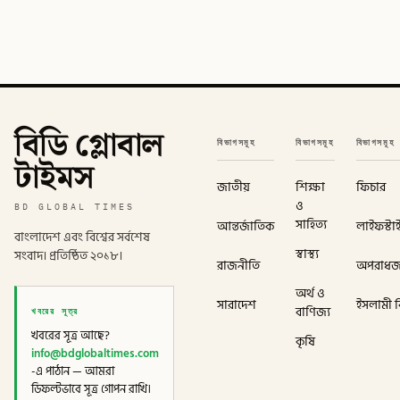
বিডি গ্লোবাল
বিভাগসমূহ
বিভাগসমূহ
বিভাগসমূহ
টাইমস
জাতীয়
শিক্ষা
ফিচার
ও
BD GLOBAL TIMES
সাহিত্য
আন্তর্জাতিক
লাইফস্টা
বাংলাদেশ এবং বিশ্বের সর্বশেষ
স্বাস্থ্য
সংবাদ। প্রতিষ্ঠিত ২০১৮।
রাজনীতি
অপরাধ
অর্থ ও
সারাদেশ
ইসলামী বি
খবরের সূত্র
বাণিজ্য
খবরের সূত্র আছে?
কৃষি
info@bdglobaltimes.com
-এ পাঠান — আমরা
ডিফল্টভাবে সূত্র গোপন রাখি।