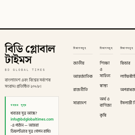
বিডি গ্লোবাল
বিভাগসমূহ
বিভাগসমূহ
বিভাগসমূহ
টাইমস
জাতীয়
শিক্ষা
ফিচার
ও
BD GLOBAL TIMES
সাহিত্য
আন্তর্জাতিক
লাইফস্টা
বাংলাদেশ এবং বিশ্বের সর্বশেষ
স্বাস্থ্য
সংবাদ। প্রতিষ্ঠিত ২০১৮।
রাজনীতি
অপরাধ
অর্থ ও
সারাদেশ
ইসলামী বি
খবরের সূত্র
বাণিজ্য
খবরের সূত্র আছে?
কৃষি
info@bdglobaltimes.com
-এ পাঠান — আমরা
ডিফল্টভাবে সূত্র গোপন রাখি।