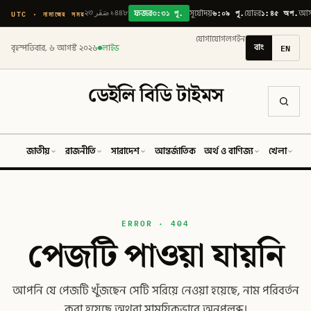
৩:৩১ পূ.
৬:০৯ পূ.
১:৪৫ অপ.
UTC · নামাজের সময়
২৩ صَفَر ১৪৪৮
ফজর
সূর্যোদয়
যোহর
আ
যোগাযোগ
লগইন
বাং
EN
বৃহস্পতিবার, ৬ আগস্ট ২০২৬
লাইভ
ডেইলি বিডি টাইমস
জাতীয়
রাজনীতি
সারাদেশ
আন্তর্জাতিক
অর্থ ও বাণিজ্য
খেলা
ব
ERROR · 404
পেজটি পাওয়া যায়নি
আপনি যে পেজটি খুঁজছেন সেটি সরিয়ে নেওয়া হয়েছে, নাম পরিবর্তন
করা হয়েছে অথবা সাময়িকভাবে অনুপলব্ধ।