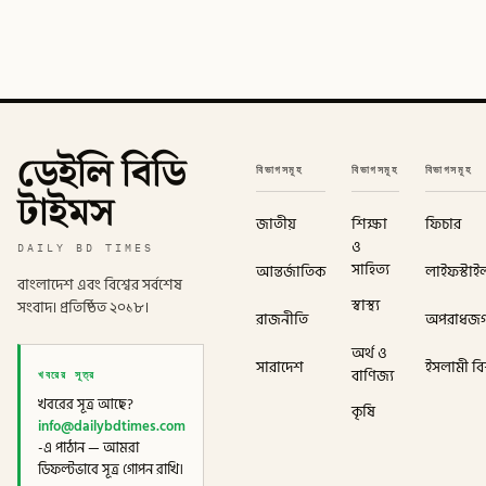
ডেইলি বিডি
বিভাগসমূহ
বিভাগসমূহ
বিভাগসমূহ
টাইমস
জাতীয়
শিক্ষা
ফিচার
ও
DAILY BD TIMES
সাহিত্য
আন্তর্জাতিক
লাইফস্টাই
বাংলাদেশ এবং বিশ্বের সর্বশেষ
স্বাস্থ্য
সংবাদ। প্রতিষ্ঠিত ২০১৮।
রাজনীতি
অপরাধজ
অর্থ ও
সারাদেশ
ইসলামী বিশ
খবরের সূত্র
বাণিজ্য
খবরের সূত্র আছে?
কৃষি
info@dailybdtimes.com
-এ পাঠান — আমরা
ডিফল্টভাবে সূত্র গোপন রাখি।